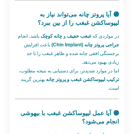
🟣 آیا پروتز چانه می‌تواند نیاز به
لیپوساکشن غبغب را از بین ببرد؟
در مواردی که
غبغب خفیف
و
چانه کوچک
باشد، انجام
جراحی پروتز چانه (Chin Implant)
باعث افزایش
برجستگی افقی چانه شده و ظاهر غبغب را تا حد
زیادی بهبود می‌دهد.
اما در موارد شدیدتر، برای دستیابی به نتیجه مطلوب،
ترکیب لیپوساکشن غبغب و پروتز چانه
بهترین گزینه
است.
🟣 آیا عمل لیپوساکشن غبغب با بیهوشی
انجام می‌شود؟