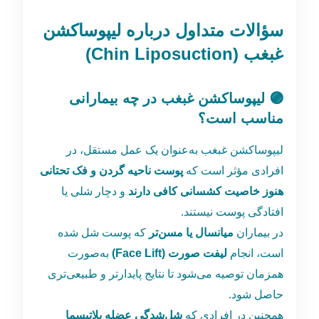
سؤالات متداول درباره لیپوساکشن
غبغب (Chin Liposuction)
🟣 لیپوساکشن غبغب در چه بیمارانی
مناسب است؟
لیپوساکشن غبغب به‌عنوان یک عمل مستقل، در
افرادی مؤثر است که
پوست ناحیه گردن و فک تحتانی
هنوز خاصیت کشسانی کافی دارند
و دچار شلی یا
افتادگی پوست نیستند.
در بیماران
میانسال یا مسن‌تر
که پوست شل شده
است، انجام
لیفت صورت (Face Lift)
به‌صورت
همزمان توصیه می‌شود تا نتایج پایدارتر و طبیعی‌تری
حاصل شود.
همچنین در افرادی که
شل‌شدگی عضله پلاتیسما