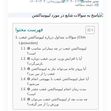
مدیر سایت
۱۴۰۴-۰۶-۲۴
بروزرسانی: ۱۴۰۴-۰۷-۱۶
1 دقیقه مطالعه
فهرست محتوا
سؤالات متداول درباره لیپوساکشن غبغب (Chin
Liposuction)
🟣 لیپوساکشن غبغب در چه بیمارانی مناسب
است؟
🟣 آیا با افزایش وزن، چربی غبغب دوباره
بازمی‌گردد؟
🟣 آیا پروتز چانه می‌تواند نیاز به لیپوساکشن
غبغب را از بین ببرد؟
🟣 آیا عمل لیپوساکشن غبغب با بیهوشی انجام
می‌شود؟
🟣 مدت زمان انجام لیپوساکشن غبغب چقدر
است؟
🟣 چه مدت بعد از لیپوساکشن غبغب می‌توان
ورزش را از سر گرفت؟