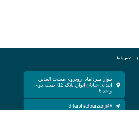
تماس با ما
بلوار میرداماد، روبروی مسجد الغدیر،
ابتدای خیابان انوار، پلاک 12- طبقه دوم-
واحد 6
@drfarshadbarzanji
Drbarzanji
واتس آپ