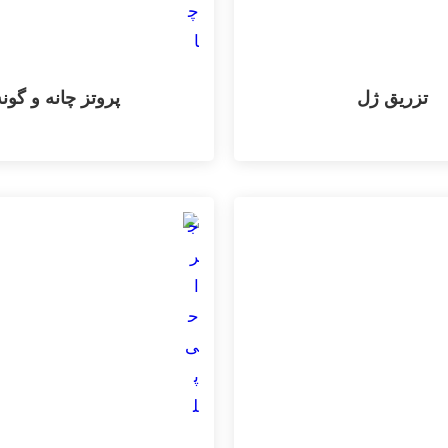
تزریق ژل
پروتز چانه و گون