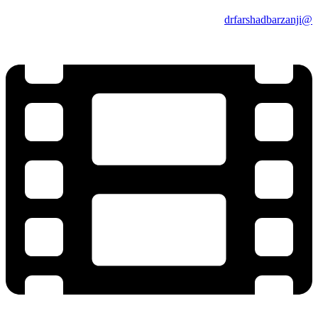
@drfarshadbarzanji