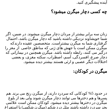
آینده پیشگیری کنید.
چه کسی دچار میگرن میشود؟
زنان سه برابر بیشتر از مردان دچار میگرن میشوند. در ضمن، اگر
شما خویشاوند نزدیکی داشته باشید که دچار میگرن باشد، احتمال
گرفتاری شما به میگرن بیشتراست. متخصصین عقیده دارندکه
میگرن ممکن است با جهش های ژنی که مناطق خاصی از مغز را
درگیر می کنند، رابطه داشته باشد. میگرن همچنین در بیمارانی که
دچار صرع، افسردگی، آسم، اصظراب، سکته مغزی، و بعضی
اختلالات دیگر عصبی و ارثی هستند بیشتر دیده میشود.
میگرن در کودکان:
در حدود 5% کودکانی که سردرد دارند، از میگرن رنج می برند. هم
پسرها و هم دخترها می توانند دچار میگرن شوند ولی بعد از بلوغ
میگرن در دخترها بیشتر دیده میشود. کودکان ممکن است علائمی
بجز سردرد داشته باشند مثل درد شکم (میگرن شکمی) یا استفراغ