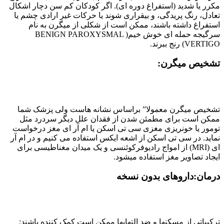
مکرر یا شدید (استفراغ دوره ای). اگر کودکان کم سن دچار اشکال
تعادل، رنگ پریدگی، و بیقراری شوند یا حرکات غیر ارادی چشم یا
استفراغ داشته باشند، ممکن است از شکلی از میگرن به نام
سرگیجه حمله ای خوش خیم( BENIGN PAROXYSMAL
VERTIGO) رنج ببرند.
تشخیص میگرن:
تشخیص میگرن معمولا” براساس نشانه هاست ولی پزشک شما
ممکن است برای مطمئن شدن از فقدان علل دیگر سردرد مثل
تومور یا خونریزی مغزی سی تی اسکن یا ام آر ای مغز درخواست
نماید. در سی تی اسکن از اشعه ایکس استفاده می کنیم و در ام آر
ای (MRI) از امواج رادیوفرکوئنسی و یک میدان مغناطیسی برای
ایجاد تصاویر مغز استفاده میشود.
درمان:داروهای بدون نسخه
ترکیباتی از مسکنها و ضد التهابها ممکن است کمک کننده باشند: