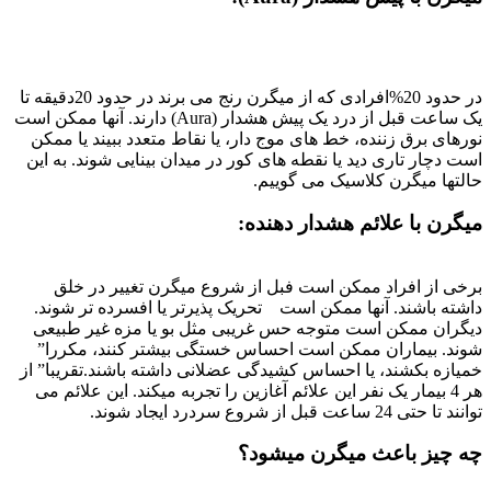
در حدود 20%افرادی که از میگرن رنج می برند در حدود 20دقیقه تا
یک ساعت قبل از درد یک پیش هشدار (Aura) دارند. آنها ممکن است
نورهای برق زننده، خط های موج دار، یا نقاط متعدد ببیند یا ممکن
است دچار تاری دید یا نقطه های کور در میدان بینایی شوند. به این
حالتها میگرن کلاسیک می گوییم.
میگرن با علائم هشدار دهنده:
برخی از افراد ممکن است فبل از شروع میگرن تغییر در خلق
داشته باشند. آنها ممکن است تحریک پذیرتر یا افسرده تر شوند.
دیگران ممکن است متوجه حس غریبی مثل بو یا مزه غیر طبیعی
شوند. بیماران ممکن است احساس خستگی بیشتر کنند، مکررا”
خمیازه بکشند، یا احساس کشیدگی عضلانی داشته باشند.تقریبا” از
هر 4 بیمار یک نفر این علائم آغازین را تجربه میکند. این علائم می
توانند تا حتی 24 ساعت قبل از شروع سردرد ایجاد شوند.
چه چیز باعث میگرن میشود؟