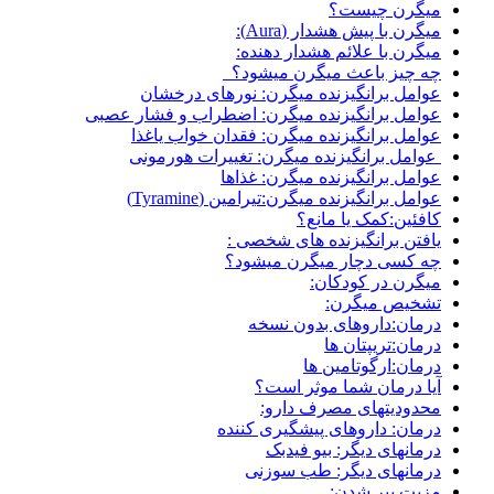
میگرن چیست؟
میگرن با پیش هشدار (Aura):
میگرن با علائم هشدار دهنده:
چه چیز باعث میگرن میشود؟
عوامل برانگیزنده میگرن: نورهای درخشان
عوامل برانگیزنده میگرن: اضطراب و فشار عصبی
عوامل برانگیزنده میگرن: فقدان خواب یاغذا
عوامل برانگیزنده میگرن: تغییرات هورمونی
عوامل برانگیزنده میگرن: غذاها
عوامل برانگیزنده میگرن:تیرامین (Tyramine)
کافئین:کمک یا مانع؟
یافتن برانگیزنده های شخصی :
چه کسی دچار میگرن میشود؟
میگرن در کودکان:
تشخیص میگرن:
درمان:داروهای بدون نسخه
درمان:تریپتان ها
درمان:ارگوتامین ها
آیا درمان شما موثر است؟
محدودیتهای مصرف دارو:
درمان: داروهای پیشگیری کننده
درمانهای دیگر: بیو فیدبک
درمانهای دیگر: طب سوزنی
مزیت پیر شدن: