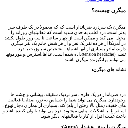
میگرن چیست؟
میگرن یک سردرد ضرباندار است که که معمولا در یک طرف سر
بدتر است. درد اغلب به حدی شدید است که فعالیتهای روزانه را
مختل می کند و ممکن است از چهار ساعت تا سه روز طول بکشد.
در آمریکا از هر ده نفر یک نفر و از هر شش خانم یک نفر میگرن
دارند،امادر بسیاری از آنها اشتباها” تشخیص سینوزیت یا درد
تنشی(tension headache)داده شده است. غذاها،استرس،و هورمونها
می توانند برانگیزنده میگرن باشند.
نشانه های میگرن:
درد ضرباندار در یک طرف سر نزدیک شقیقه، پیشانی و چشم ها
وجوددارد. میگرن می تواند شما را حساس به نور، صدا، یا فعالیت
های خفیف (مثل بالا رفتن از پله) کند. بسیاری از بیماران دچار تهوع ،
استفراغ، یا اشکلات بینایی میشوند. درد می تواند ناتوان کننده باشد و
باعث غیبت افراد از کار یا فعالیتهای دیگر شود.
میگرن با
پیش هشدار
(Aura):