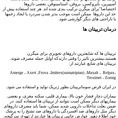
آسپیرین، ناپروکسن، بروفن، استامینوفن. بعضی داروها
اختصاصا”برای میگرن ترکیب بندی شده اند. هر چند استفاده بیش از
حد این داروها ممکن است موجب بدتر شدن سردرد یا ایجاد زخمها
یا ناراحتی های دیگر گوارشی شود.
درمان:تریپتان ها
تریپتان ها که شایعترین داروهای تجویزی برای میگرن
هستند،بیشترین تاثیر را وقتی دارندکه اوایل حمله مصرف شوند.
تریپتان های شایع عبارتند از:
Amerge ، Axert ،Frova ،Imitrex(sumatriptan) ،Maxalt ، Relpax،
Treximet ، Zomig
در ایران قرص سوماتریپتان بطور ژنریک تولید و استفاده می شود.
بیماران دچار فشار خون بالا، بیماری قلبی، سکته مغزی، و بعضی
بیماریهای دیگر ممکن است نتوانند از تریپتان ها استفاده کنند. در
ضمن بعلت تداخلات دارویی شدید ممکن، شما باید مصرف داروهای
دیگر مثل داروهای ضد افسردگی یا داروهای ضد تشنج را به پزشک
خود اطلاع دهید. عوارض جانبی تریپتان ها عبارتند از:تهوع، سرگیجه،