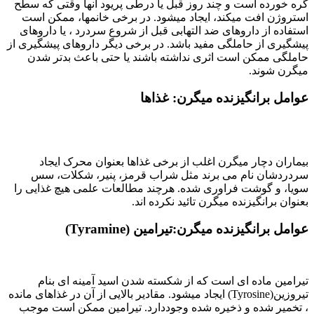
گره خورده است و چند روز قبل یا درطی پریود آنها وقتی که سطح
استروژن افت میکند، ایجاد میشود. در برخی خانمها، ممکن است
استفاده از داروهای ضد التهابی قبل از شروع سردرد ، یا داروهای
پیشگیری از حاملگی مفید باشد. در برخی دیگر داروهای پیشگیری از
حاملگی ممکن است اثری نداشته باشند یا حتی باعث بدتر شدن
میگرن شوند.
عوامل برانگیزنده میگرن: غذاها
بیماران دچار میگرن اغلب از برخی غذاها بعنوان محرک ایجاد
سردردشان نام می برند مثل شراب قرمز، پنیر، شکلات، سس
سویا، و گوشت فراوری شده. هرچند مطالعات علمی هیچ غذایی را
بعنوان برانگیزنده میگرن تائید نکرده اند.
عوامل برانگیزنده میگرن:تیرامین (
Tyramine
)
تیرامین ماده ای است که از شکسته شدن اسید آمینه ای بنام
تیروزین(Tyrosine) ایجاد میشود. مقادیر بالایی از آن در غذاهای مانده
، تخمیر شده و ذخیره شده وجوددارد. تیرامین ممکن است موجب