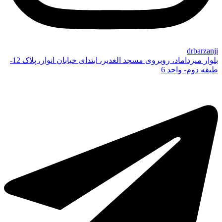
drbarzanji
بلوار میرداماد، روبروی مسجد الغدیر، ابتدای خیابان انوار، پلاک 12-
طبقه دوم- واحد 6