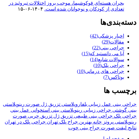
بحران هسته‌ای فوکوشیما، موجب بروز اختلالات تیروئید در
تعدادی از کودکان و نوجوانان شده است.
۱۴۰۴-۰۶-۱۵
دسته‌بندی‌ها
اخبار پزشکی
(42)
مقالات
(29)
جراحی بینی
(22)
آیا می دانستید که
(15)
سوالات شایع
(14)
جراحی پلک
(10)
جراحی های درمانی
(10)
بوتاکس
(7)
برچسب ها
جراحی بینی
عمل زیبایی
بلفاروپلاستی
تزریق ژل صورت
رینوپلاستی
بینی گوشتی
جراحی زیبایی
رینوپلاستی بینی استخوانی
عمل بینی
جراحی پلک
جراحی بینی طبیعی
تزریق ژل
تزریق چربی صورت
رینوپلاستی
پروتز چانه
بهترین جراح پلک تهران
جراحی پلک در تهران
نتایج لیفت صورت
جراح بینی خوب
صفحه اصلی