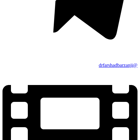
@drfarshadbarzanji