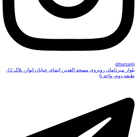
drbarzanji
بلوار میرداماد، روبروی مسجد الغدیر، ابتدای خیابان انوار، پلاک 12-
طبقه دوم- واحد 6