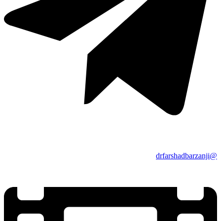
@drfarshadbarzanji