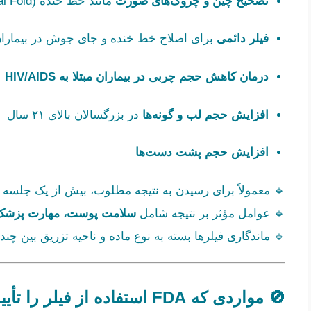
تصحیح چین و چروک‌های صورت
مانند خط خنده (Nasolabial Fold) با استفاده از فیلرهای قابل جذب
فیلر دائمی
برای اصلاح خط خنده و جای جوش در بیماران بالای
درمان کاهش حجم چربی در بیماران مبتلا به HIV/AIDS
افزایش حجم لب و گونه‌ها
در بزرگسالان بالای ۲۱ سال
افزایش حجم پشت دست‌ها
🔹 معمولاً برای رسیدن به نتیجه مطلوب، بیش از یک جلسه ت
🔹 عوامل مؤثر بر نتیجه شامل
سلامت پوست، مهارت پزشک، ن
🔹 ماندگاری فیلرها بسته به نوع ماده و ناحیه تزریق بین چند
🚫 مواردی که FDA استفاده از فیلر را تأیید نکرده است