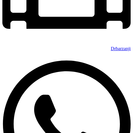
Drbarzanji