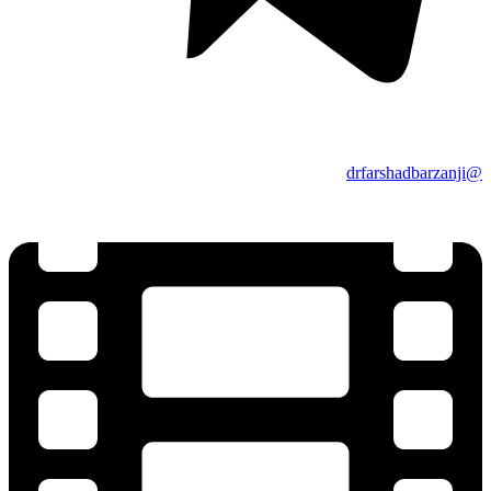
@drfarshadbarzanji