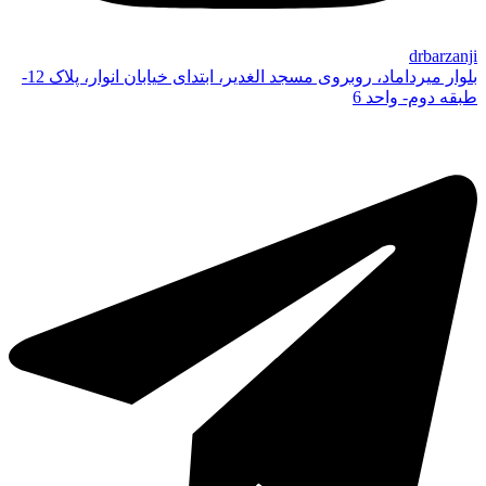
drbarzanji
بلوار میرداماد، روبروی مسجد الغدیر، ابتدای خیابان انوار، پلاک 12-
طبقه دوم- واحد 6