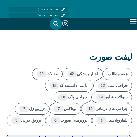
۲۶۴۱۳۰۲۴ - ۲۱ (۹۸+)
۲۶۴۱۱۶۵۰ - ۲۱ (۹۸+)
لیفت صورت
همه مطالب
اخبار پزشکی
مقالات
29
42
جراحی بینی
آیا می دانستید که
15
22
سوالات شایع
جراحی پلک
10
14
جراحی های درمانی
بوتاکس
تزریق ژل
7
7
10
بلفاروپلاستی
پروتزهای صورت
تزریق چربی
5
6
6