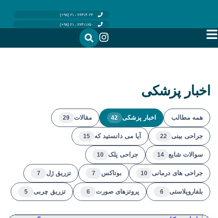
۲۶۴۱۳۰۲۴ - ۲۱ (۹۸+)
۲۶۴۱۱۶۵۰ - ۲۱ (۹۸+)
اخبار پزشکی
همه مطالب
اخبار پزشکی
مقالات
29
42
جراحی بینی
آیا می دانستید که
15
22
سوالات شایع
جراحی پلک
10
14
جراحی های درمانی
بوتاکس
تزریق ژل
7
7
10
بلفاروپلاستی
پروتزهای صورت
تزریق چربی
5
6
6