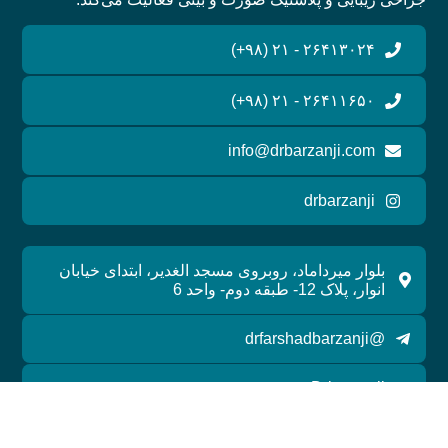
۲۶۴۱۳۰۲۴ - ۲۱ (۹۸+)
۲۶۴۱۱۶۵۰ - ۲۱ (۹۸+)
info@drbarzanji.com
drbarzanji
بلوار میرداماد، روبروی مسجد الغدیر، ابتدای خیابان
انوار، پلاک 12- طبقه دوم- واحد 6
@drfarshadbarzanji
Drbarzanji
واتس آپ