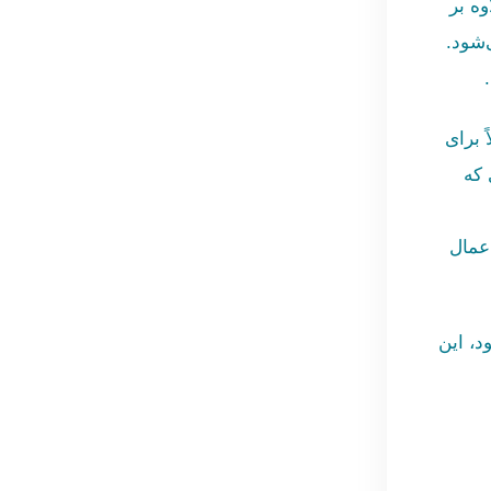
وه بر
‌شود.
 برای
 که
اعمال
، این