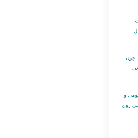
ت
ل
. چون
عی
تومی و
حی روی