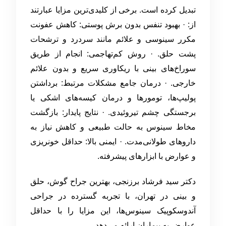
تبدیل کرده است. برخی از کلیدی‌ترین مزایا عبارتند
از: · بهبود تنفس بدون برش پوستی: کاهش عفونت
مکرر سینوسی و علائم مانند سردرد و ترشحات
پشت حلق. · روش کم‌تهاجمی: انجام از طریق
سوراخ‌های بینی با ریکاوری سریع و بدون علائم
خارجی. · درمان جامع مشکلات مرتبط: برداشتن
پولیپ‌ها، تومورها و درمان کیسه‌های اشکی یا
برجستگی چشم تیروئیدی. · نتایج پایدار: بازگشت
مخاط سینوس به حالت طبیعی و کاهش نیاز به
داروهای طولانی‌مدت. · ایمنی بالا: حداقل خونریزی
و عوارض با ابزارهای پیشرفته.
دکتر سید فرشاد برزنجی، بهترین جراح گوش، حلق
و بینی در تهران، با تجربه گسترده در جراحی
آندوسکوپیک سینوس‌ها، این مزایا را با حداقل
عوارض به بیماران ارائه می‌دهد.