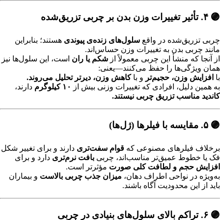
🟣 ۴. تأثیر تغییرات وزن بدن بر چربی تزریق‌شده
چربی تزریق‌شده در واقع
سلول‌های زنده‌ی پیوندی
هستند؛ بنابراین
مانند چربی بدن به تغییرات وزن حساس‌اند.
از آنجا که منشأ این چربی معمولاً از
شکم یا ران
است، این سلول‌ها نیز
همان ویژگی‌ها را حفظ می‌کنند—یعنی:
با
افزایش وزن، حجیم‌تر
و با
کاهش وزن، دیرتر تحلیل می‌روند.
به همین دلیل، افرادی که تغییرات وزنی بیش از
۱۰ کیلوگرم
دارند،
کاندید مناسب تزریق چربی نیستند.
🟣 ۵. مقایسه با فیلرها (ژل‌ها)
برخلاف فیلرهای مصنوعی که
قوام سفت‌تری
دارند و برای تغییر شکل
فک یا خطوط عمیق‌تر مناسب‌اند، چربی
بافت نرم‌تری
دارد و برای
افزایش حجم و لطافت کلی صورت
مؤثرتر است.
به‌ویژه در نواحی اطراف دهان،
میزان جذب چربی بالاست
و بیماران
باید از این محدودیت آگاه باشند.
🟣 ۶. تراکم بالای سلول‌های بنیادی در چربی