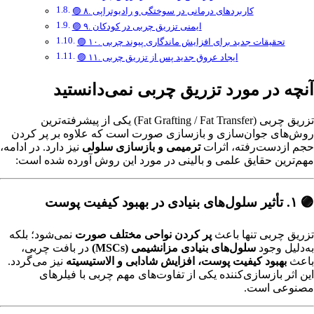
🟣 ۸. کاربردهای درمانی در سوختگی و رادیوتراپی
🟣 ۹. ایمنی تزریق چربی در کودکان
🟣 ۱۰. تحقیقات جدید برای افزایش ماندگاری پیوند چربی
🟣 ۱۱. ایجاد عروق جدید پس از تزریق چربی
آنچه در مورد تزریق چربی نمی‌دانستید
تزریق چربی (Fat Grafting / Fat Transfer) یکی از پیشرفته‌ترین
روش‌های جوان‌سازی و بازسازی صورت است که علاوه بر پر کردن
حجم از‌دست‌رفته، اثرات
ترمیمی و بازسازی سلولی
نیز دارد. در ادامه،
مهم‌ترین حقایق علمی و بالینی در مورد این روش آورده شده است:
🟣 ۱. تأثیر سلول‌های بنیادی در بهبود کیفیت پوست
تزریق چربی تنها باعث
پر کردن نواحی مختلف صورت
نمی‌شود؛ بلکه
به‌دلیل وجود
سلول‌های بنیادی مزانشیمی (MSCs)
در بافت چربی،
باعث
بهبود کیفیت پوست، افزایش شادابی و الاستیسیته
نیز می‌گردد.
این اثر بازسازی‌کننده یکی از تفاوت‌های مهم چربی با فیلرهای
مصنوعی است.