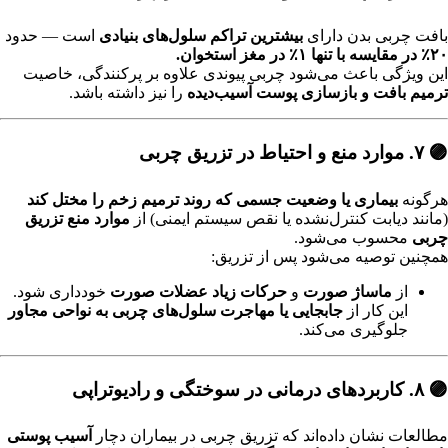
بافت چربی بدن دارای
بیشترین تراکم سلول‌های بنیادی
است — حدود
۲۰٪ در مقایسه با تنها ۱٪ در مغز استخوان.
این ویژگی باعث می‌شود چربی پیوندی علاوه بر پرکنندگی، خاصیت
ترمیم بافت و بازسازی پوست آسیب‌دیده
را نیز داشته باشد.
🟣 ۷. موارد منع و احتیاط در تزریق چربی
هرگونه
بیماری یا وضعیت جسمی که روند ترمیم زخم را مختل کند
(مانند دیابت کنترل‌نشده یا نقص سیستم ایمنی) از
موارد منع تزریق
چربی
محسوب می‌شود.
همچنین توصیه می‌شود پس از تزریق:
از
ماساژ صورت
و
حرکات زیاد عضلات صورت
خودداری شود.
این کار از
جابجایی یا مهاجرت سلول‌های چربی به نواحی مجاور
جلوگیری می‌کند.
🟣 ۸. کاربردهای درمانی در سوختگی و رادیوتراپی
مطالعات نشان داده‌اند که تزریق چربی در بیماران دچار
آسیب پوستی