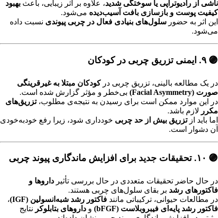
ناشی از رادیوتراپی یا سوختگی شدید
، علاوه بر اثر زیبایی، باعث
بهبود
کیفیت پوست و بازسازی بافت آسیب‌دیده
می‌شود.
این اثر به حضور
سلول‌های بنیادی فعال در چربی پیوندی
نسبت داده
می‌شود.
🟣 ۹. ایمنی تزریق چربی در کودکان
در یک مطالعه بالینی، تزریق چربی در
کودکان مبتلا به غیرقرینگی
صورت (Facial Asymmetry)
بی‌خطر و مؤثر گزارش شده است.
در این موارد ممکن است برای رسیدن به نتیجه‌ی مطلوب،
تزریق‌های
مکرر
لازم باشد.
اما باید از
تزریق بیش از حد چربی
خودداری شود، زیرا رفع خودبه‌خودی
آن دشوار است.
🟣 ۱۰. تحقیقات جدید برای افزایش ماندگاری پیوند چربی
در حال حاضر تحقیقات متعددی در حال بررسی تأثیر
داروها و
فاکتورهای رشد
بر بقای سلول‌های چربی هستند.
در مطالعات حیوانی، ترکیباتی مانند
فاکتور رشد شبه‌انسولین (IGF)
،
فاکتور رشد پایه‌ای فیبروبلاست (bFGF)
و
داروهای بتابلوکر
نتایج
مثبتی در افزایش ماندگاری پیوند چربی نشان داده‌اند.