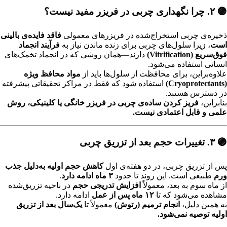
🟣 ۲. چرا نگهداری چربی در فریزر مفید نیست؟
ذخیره‌ی چربی استخراج‌شده در فریزرهای معمولی
فاقد فایده‌ی بالینی
است
، زیرا سلول‌های چربی برای زنده ماندن نیاز به
فرآیند انجماد
فوق‌سریع (Vitrification)
دارند—همان روشی که در انجماد تخمک‌های
انسانی استفاده می‌شود.
علاوه‌براین، برای محافظت از سلول‌ها باید از
مواد محافظ ویژه
(Cryoprotectants)
استفاده شود که فقط در مراکز تحقیقاتی پیشرفته
در دسترس هستند.
بنابراین،
فریز کردن ساده‌ی چربی در فریزر خانگی یا کلینیکی، روش
علمی و قابل اعتمادی نیست.
🟣 ۳. تغییرات حجم بعد از تزریق چربی
پس از تزریق چربی، در دو هفته‌ی اول
کاهش حجم اولیه به‌دلیل جذب
ورم
طبیعی است. این روند تا حدود
۳ ماه ادامه دارد
.
از ماه سوم به بعد، معمولاً
افزایش تدریجی حجم
در ناحیه تزریق‌شده
مشاهده می‌شود که تا
۱۲ ماه پس از عمل
ادامه دارد.
به همین دلیل،
انجام ترمیم (رتوش)
معمولاً تا
یک‌سال بعد از تزریق
اولیه توصیه نمی‌شود.